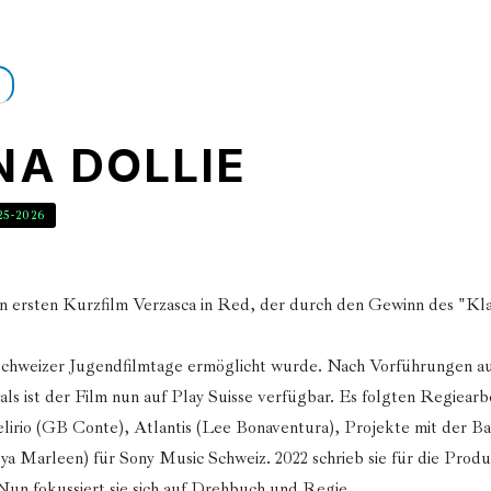
NA DOLLIE
25-2026
ren ersten Kurzfilm Verzasca in Red, der durch den Gewinn des "Kl
hweizer Jugendfilmtage ermöglicht wurde. Nach Vorführungen au
als ist der Film nun auf Play Suisse verfügbar. Es folgten Regiearb
lirio (GB Conte), Atlantis (Lee Bonaventura), Projekte mit der B
oya Marleen) für Sony Music Schweiz. 2022 schrieb sie für die Produ
Nun fokussiert sie sich auf Drehbuch und Regie.