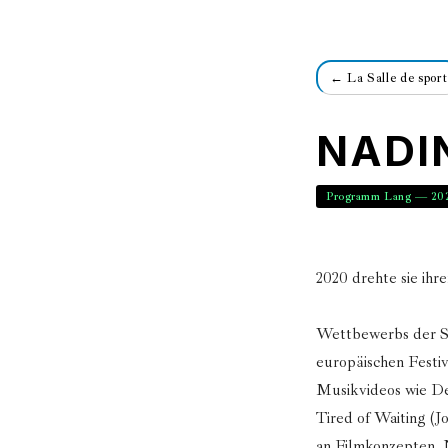
← La Salle de sport
NADI
Programm Lang — 20
2020 drehte sie ih
Wettbewerbs der Sc
europäischen Festiv
Musikvideos wie De
Tired of Waiting (J
an Filmkonzepten. 