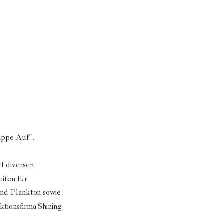
appe Auf".
f diversen
eiten für
and Plankton sowie
ktionsfirma Shining