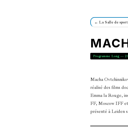
← La Salle de sport
MACH
Programme Long — 2
Macha Ovtchinnikova
réalisé des films d
Emma la Rouge, ins
FF, Moscow IFF et b
présenté à Leiden s