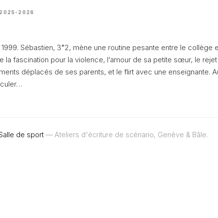
 2025-2026
99. Sébastien, 3ᵉ2, mène une routine pesante entre le collège et
e la fascination pour la violence, l’amour de sa petite sœur, le rejet
nts déplacés de ses parents, et le flirt avec une enseignante. Au
sculer…
Salle de sport
— Ateliers d'écriture de scénario, Genève & Bâle.