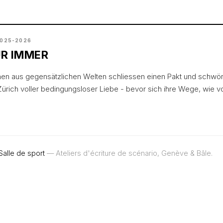
2025-2026
R IMMER
n aus gegensätzlichen Welten schliessen einen Pakt und schwör
Zürich voller bedingungsloser Liebe - bevor sich ihre Wege, wie v
Salle de sport
— Ateliers d'écriture de scénario, Genève & Bâle.