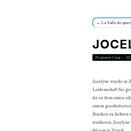
← La Salle de sport
JOCE
Programm Lang — 20
Jocelyne wurde in Z
Leidenschaft für ge
da zu dem einen od
einem gescheiterten
Rücken zu kehren 
studieren. Jocelyne
Sitcom in Zürich.